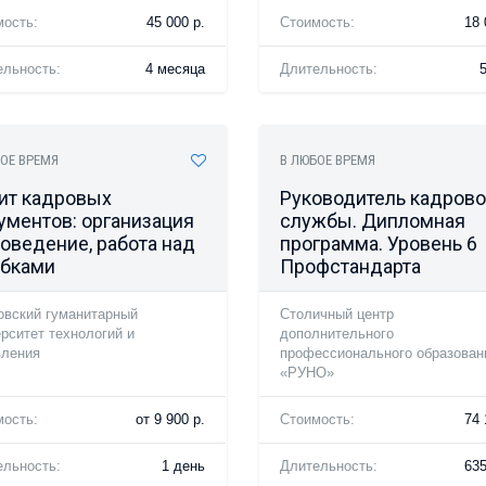
мость:
45 000 р.
Стоимость:
18 
ельность:
4 месяца
Длительность:
ОЕ ВРЕМЯ
В ЛЮБОЕ ВРЕМЯ
ит кадровых
Руководитель кадров
ументов: организация
службы. Дипломная
роведение, работа над
программа. Уровень 6
бками
Профстандарта
овский гуманитарный
Столичный центр
рситет технологий и
дополнительного
вления
профессионального образован
«РУНО»
мость:
от 9 900 р.
Стоимость:
74 
ельность:
1 день
Длительность:
63