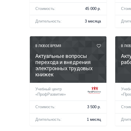
Стоимость:
45 000 р.
Стои
Длительность:
3 месяца
Длит
В ЛЮБОЕ ВРЕМЯ
В ЛЮБ
Актуальные вопросы
Акт
перехода и внедрения
раб
электронных трудовых
книжек
Учебный центр
Учеб
«ПрофРазвитие»
«Про
Стоимость:
3 500 р.
Стои
Длительность:
1 месяц
Длит