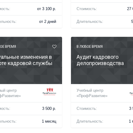
мость:
от 3 100 р.
Стоимость:
27 
ельность:
от 2 дней
Длительность:
ОЕ ВРЕМЯ
В ЛЮБОЕ ВРЕМЯ
уальные изменения в
Аудит кадрового
оте кадровой службы
делопроизводства
ный центр
Учебный центр
фРазвитие»
«ПрофРазвитие»
мость:
3 500 р.
Стоимость:
3 
ельность:
1 месяц
Длительность:
1 