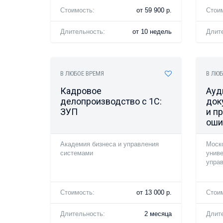
Стоимость:
от 59 900 р.
Стои
Длительность:
от 10 недель
Длит
В ЛЮБОЕ ВРЕМЯ
В ЛЮБ
Кадровое
Ауд
делопроизводство с 1С:
док
ЗУП
и п
оши
Академия бизнеса и управления
Моск
системами
униве
упра
Стоимость:
от 13 000 р.
Стои
Длительность:
2 месяца
Длит