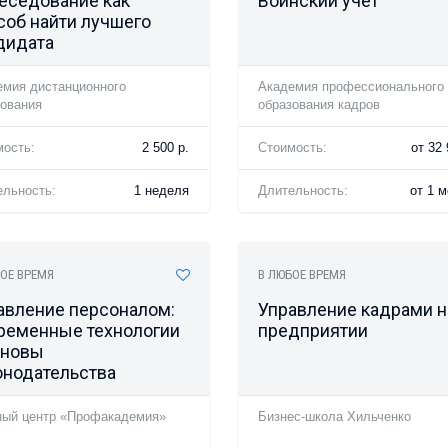
еседование как
Воинский учет
соб найти лучшего
дидата
емия дистанционного
Академия профессионального
зования
образования кадров
мость:
2 500 р.
Стоимость:
от 32 
ельность:
1 неделя
Длительность:
от 1 
ОЕ ВРЕМЯ
В ЛЮБОЕ ВРЕМЯ
авление персоналом:
Управление кадрами н
ременные технологии
предприятии
сновы
онодательства
ный центр «Профакадемия»
Бизнес-школа Хильченко