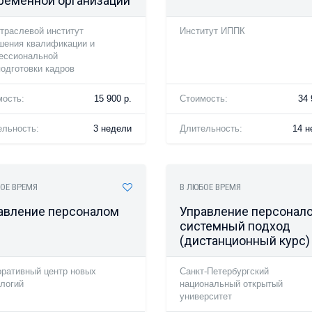
ременной организации
траслевой институт
Институт ИППК
шения квалификации и
ессиональной
одготовки кадров
мость:
15 900 р.
Стоимость:
34 
ельность:
3 недели
Длительность:
14 н
ОЕ ВРЕМЯ
В ЛЮБОЕ ВРЕМЯ
авление персоналом
Управление персонал
системный подход
(дистанционный курс)
оративный центр новых
Санкт-Петербургский
логий
национальный открытый
университет