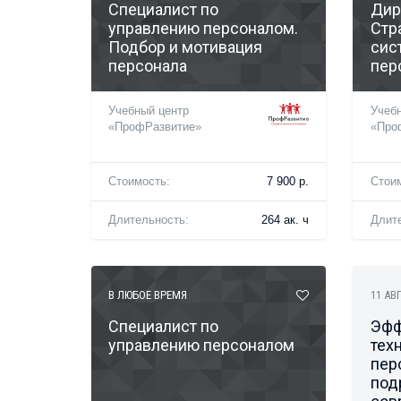
Специалист по
Дир
управлению персоналом.
Стр
Подбор и мотивация
сис
персонала
пер
Учебный центр
Учеб
«ПрофРазвитие»
«Про
Стоимость:
7 900 р.
Стои
Длительность:
264 ак. ч
Длит
В ЛЮБОЕ ВРЕМЯ
11 АВ
Специалист по
Эфф
управлению персоналом
тех
пер
под