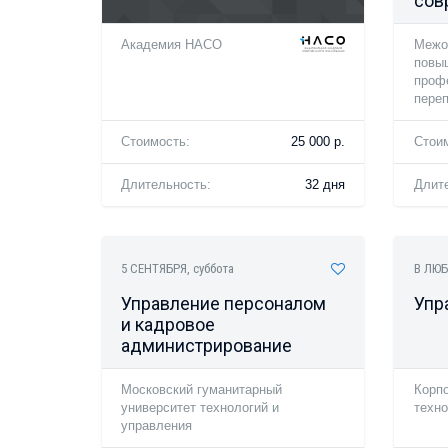
сов
Академия НАСО
Межо
повы
проф
переп
Стоимость:
25 000 р.
Стои
Длительность:
32 дня
Длит
5 СЕНТЯБРЯ
, суббота
В ЛЮБ
Управление персоналом
Упр
и кадровое
администрирование
Московский гуманитарный
Корп
университет технологий и
техно
управления