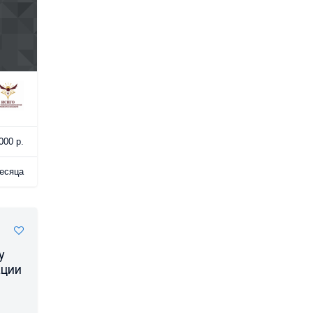
000 р.
есяца
у
ации