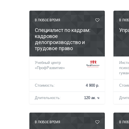
В ЛЮБОЕ ВРЕМЯ
В ЛЮБ
Специалист по кадрам:
Упр
кадровое
делопроизводство и
трудовое право
Учебный центр
Инст
«ПрофРазвитие»
психо
гуман
Стоимость:
4 900 р.
Стои
Длительность:
120 ак. ч
Длит
В ЛЮБОЕ ВРЕМЯ
В ЛЮБ