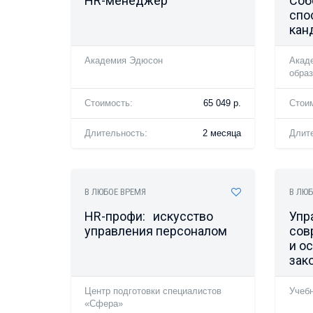
HR-менеджер
Соб
спо
кан
Академия Эдюсон
Акад
обра
Стоимость:
65 049 р.
Стои
Длительность:
2 месяца
Длит
В ЛЮБОЕ ВРЕМЯ
В ЛЮБ
HR-профи: искусство
Упр
управления персоналом
сов
и о
зак
Центр подготовки специалистов
Учеб
«Сфера»