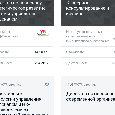
ектор по персоналу.
Карьерное
атегическое развитие
консультирование и
темы управления
коучинг
соналом
ный центр
Институт современных
фРазвитие»
психотехнологий и
гуманитарного образования
мость:
14 900 р.
Стоимость:
10 
ельность:
264 ак. ч
Длительность:
3 м
ГУСТА
, вторник
11 АВГУСТА
, вторник
ективные
Директор по персонал
нологии управления
современной организ
соналом и HR-
разделением