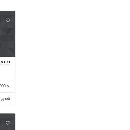
:
000 р.
5 дней