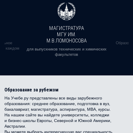
МАГИСТРАТУРА
МГУ ИМ.
М.В.ЛОМОНОСОВА
альное
Образова
ь в каждом
для выпускников технических и химических
факультетов
Образование за рубежом
На Учебе.ру представлены все виды зарубежного
образования: среднее образование, подготовка в вуз,
бакалавриат, магистратура, аспирантура, MBA, курсы.
На нашем сайте вы найдете университеты, колледжи
и бизнес-школы Европы, Северной и Южной Америки,
Австралии.
Вы можете выбрать интересующую вас специальность,