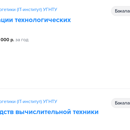
гетики (IT-институт) УГНТУ
бакал
ации технологических
 000 р.
за год
гетики (IT-институт) УГНТУ
бакал
дств вычислительной техники