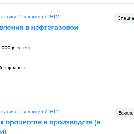
гетики (IT-институт) УГНТУ
специ
вления в нефтегазовой
 000 р.
за год
информатика
гетики (IT-институт) УГНТУ
бакал
 процессов и производств (в
и)