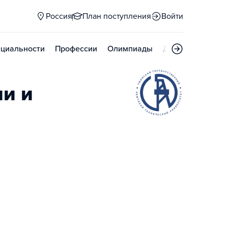
Россия
План поступления
Войти
циальности
Профессии
Олимпиады
Дни открытых д
ии и