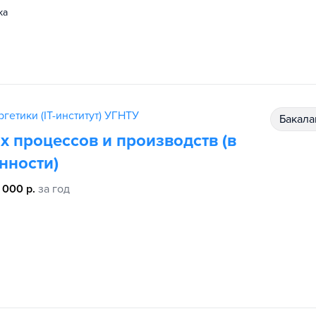
ка
гетики (IT-институт) УГНТУ
бакал
 процессов и производств (в
нности)
 000 р.
за год