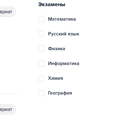
Экзамены
авриат
математика
русский язык
физика
информатика
химия
география
авриат