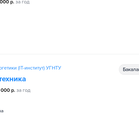
 000 р.
за год
гетики (IT-институт) УГНТУ
бакал
техника
 000 р.
за год
ка