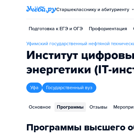
Старшекласснику и абитуриенту
Подготовка к ЕГЭ и ОГЭ
Профориентация
Уфимский государственный нефтяной техническ
Институт цифровы
энергетики (IT-ин
Уфа
Государственный вуз
Основное
Программы
Отзывы
Меропри
Программы высшего о