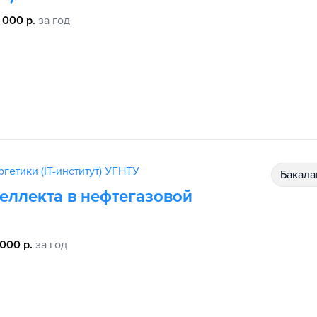
 000 р.
за год
гетики (IT-институт) УГНТУ
бакал
еллекта в нефтегазовой
 000 р.
за год