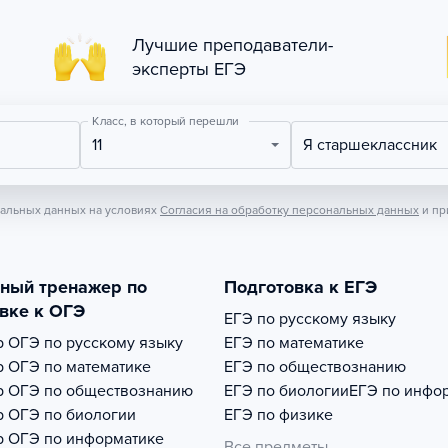
Лучшие преподаватели-
эксперты ЕГЭ
Класс, в который перешли
11
Я старшеклассник
нальных данных на условиях
Согласия на обработку персональных данных
и пр
тный тренажер по
Подготовка к ЕГЭ
вке к ОГЭ
ЕГЭ по русскому языку
р
ОГЭ по русскому языку
ЕГЭ по математике
р
ОГЭ по математике
ЕГЭ по обществознанию
р
ОГЭ по обществознанию
ЕГЭ по биологии
ЕГЭ по инфо
р
ОГЭ по биологии
ЕГЭ по физике
р
ОГЭ по информатике
Все предметы