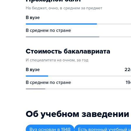
На бюджет, очно, в среднем за предмет
В вузе
В среднем по стране
Стоимость бакалавриата
И специалитета на очном, за год
В вузе
22
В среднем по стране
19
Об учебном заведении
Вуз
основан в
1948
Есть военный учебный 