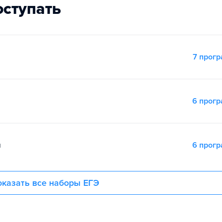
оступать
7 прог
6 прог
я
6 прог
казать все наборы ЕГЭ