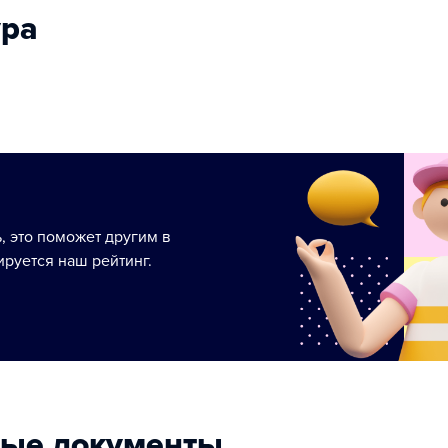
ура
ь, это поможет другим в
руется наш рейтинг.
ные документы