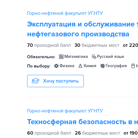
Горно-нефтяной факультет УГНТУ
Эксплуатация и обслуживание 
нефтегазового производства
70
проходной балл
30
бюджетных мест
от 220
математика
русский язык
Обязательно:
физика
химия
география
По выбору:
Хочу поступить
Горно-нефтяной факультет УГНТУ
Техносферная безопасность в 
60
проходной балл
26
бюджетных мест
от 190