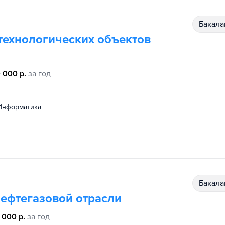
бакал
технологических объектов
 000 р.
за год
информатика
бакал
нефтегазовой отрасли
 000 р.
за год