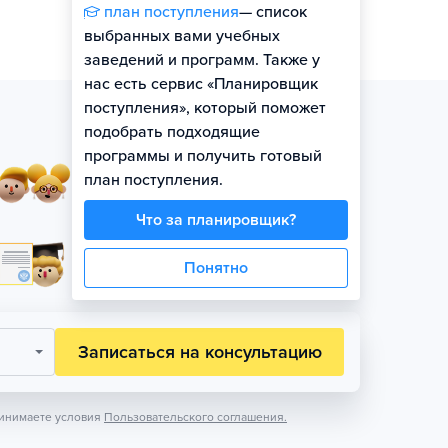
план поступления
— список
выбранных вами учебных
заведений и программ. Также у
нас есть сервис «Планировщик
поступления», который поможет
подобрать подходящие
программы и получить готовый
Занятия в небольших
план поступления.
группах по уровню
Что за планировщик?
Официальная гарантия
Понятно
поступления на бюджет
Записаться на консультацию
инимаете условия
Пользовательского соглашения.