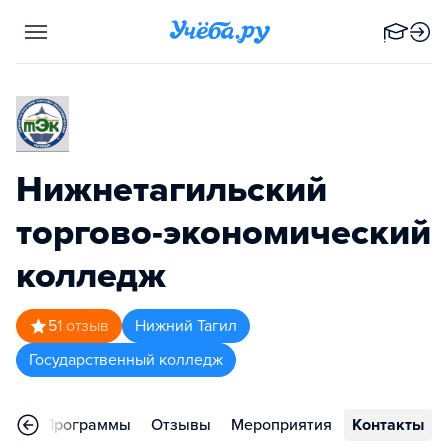
Нижнетагильский
торгово-экономический
колледж
5
1
отзыв
Нижний Тагил
Государственный колледж
ное
Программы
Отзывы
Мероприятия
Контакты