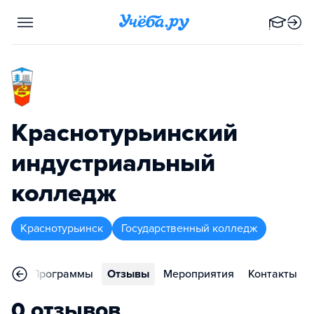
Краснотурьинский
индустриальный
колледж
Краснотурьинск
Государственный колледж
ное
Программы
Отзывы
Мероприятия
Контакты
0 отзывов