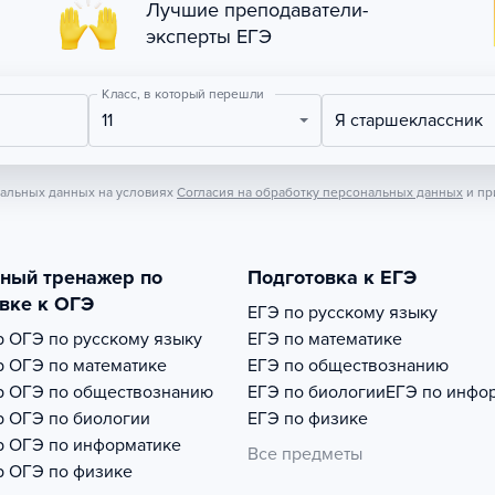
Лучшие преподаватели-
эксперты ЕГЭ
Класс, в который перешли
11
Я старшеклассник
нальных данных на условиях
Согласия на обработку персональных данных
и пр
тный тренажер по
Подготовка к ЕГЭ
вке к ОГЭ
ЕГЭ по русскому языку
р
ОГЭ по русскому языку
ЕГЭ по математике
р
ОГЭ по математике
ЕГЭ по обществознанию
р
ОГЭ по обществознанию
ЕГЭ по биологии
ЕГЭ по инфо
р
ОГЭ по биологии
ЕГЭ по физике
р
ОГЭ по информатике
Все предметы
р
ОГЭ по физике