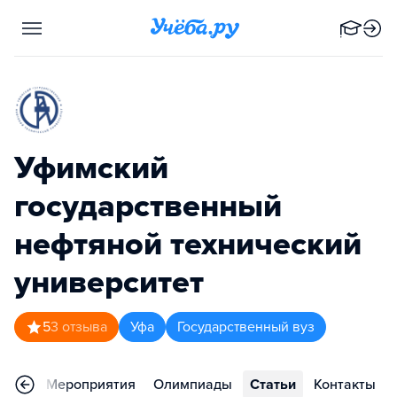
Уфимский
государственный
нефтяной технический
университет
5
3
отзыва
Уфа
Государственный вуз
зывы
Мероприятия
Олимпиады
Статьи
Контакты