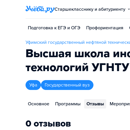
Старшекласснику и абитуриенту
Подготовка к ЕГЭ и ОГЭ
Профориентация
Уфимский государственный нефтяной техническ
Высшая школа ин
технологий УГНТУ
Уфа
Государственный вуз
Основное
Программы
Отзывы
Меропри
0 отзывов