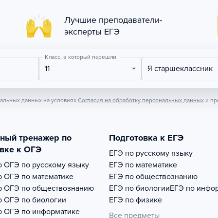
Лучшие преподаватели-
эксперты ЕГЭ
Класс, в который перешли
11
Я старшеклассник
нальных данных на условиях
Согласия на обработку персональных данных
и пр
тный тренажер по
Подготовка к ЕГЭ
вке к ОГЭ
ЕГЭ по русскому языку
р
ОГЭ по русскому языку
ЕГЭ по математике
р
ОГЭ по математике
ЕГЭ по обществознанию
р
ОГЭ по обществознанию
ЕГЭ по биологии
ЕГЭ по инфо
р
ОГЭ по биологии
ЕГЭ по физике
р
ОГЭ по информатике
Все предметы