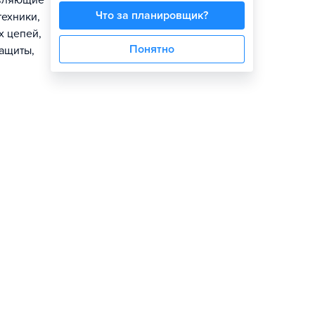
авляющие
Что за планировщик?
техники,
х цепей,
Понятно
защиты,