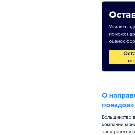
Остав
Учились зде
поможет др
оценок фор
Ост
от
О направ
поездов
»
Большинство в
компании-моно
электротехник