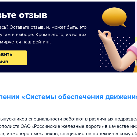
ьте отзыв
сь? Оставьте отзыв, и, может быть, это
угим в выборе. Кроме этого, из ваших
мируется наш рейтинг.
авить
зыв
лении «
Системы обеспечения движени
ыпускников специальности работают в различных подразд
полиста ОАО «Российские железные дороги» в качестве ин
ов, инженеров-механиков, специалистов по техническому о