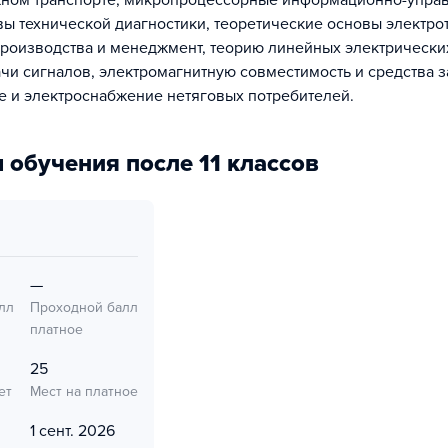
ном транспорте, микропроцессорные информационно-упр
вы технической диагностики, теоретические основы электро
роизводства и менеджмент, теорию линейных электрически
чи сигналов, электромагнитную совместимость и средства 
е и электроснабжение нетяговых потребителей.
 обучения после 11 классов
—
лл
Проходной балл
платное
25
ет
Мест на платное
1 сент. 2026