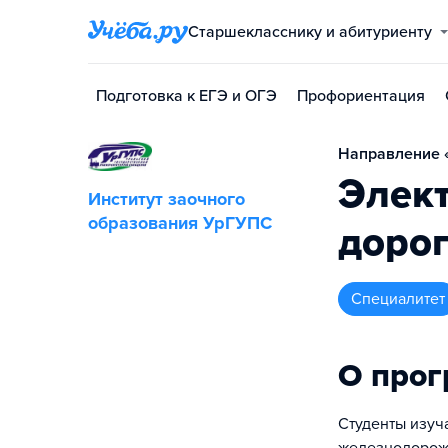
Старшекласснику и абитуриенту
Подготовка к ЕГЭ и ОГЭ
Профориентация
Направление «
Элек
Институт заочного
образования УрГУПС
доро
специалитет
О про
Студенты изуч