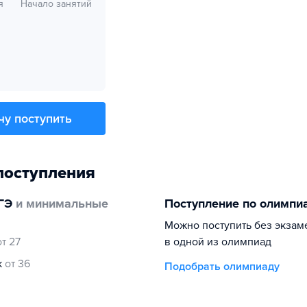
я
Начало занятий
чу поступить
поступления
ГЭ
и минимальные
Поступление по олимпи
Можно поступить без экзам
от 27
в одной из олимпиад
к
от 36
Подобрать олимпиаду