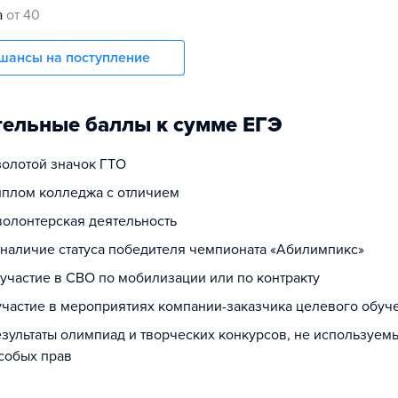
а
от 40
шансы на поступление
ельные баллы к сумме ЕГЭ
золотой значок ГТО
диплом колледжа с отличием
 волонтерская деятельность
а наличие статуса победителя чемпионата «Абилимпикс»
 участие в СВО по мобилизации или по контракту
 участие в мероприятиях компании-заказчика целевого обуч
езультаты олимпиад и творческих конкурсов, не используем
собых прав