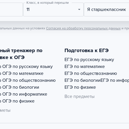
Класс, в который перешли
11
Я старшеклассник
нальных данных на условиях
Согласия на обработку персональных данных
и пр
тный тренажер по
Подготовка к ЕГЭ
вке к ОГЭ
ЕГЭ по русскому языку
р
ОГЭ по русскому языку
ЕГЭ по математике
р
ОГЭ по математике
ЕГЭ по обществознанию
р
ОГЭ по обществознанию
ЕГЭ по биологии
ЕГЭ по инфо
р
ОГЭ по биологии
ЕГЭ по физике
р
ОГЭ по информатике
Все предметы
р
ОГЭ по физике
дметы