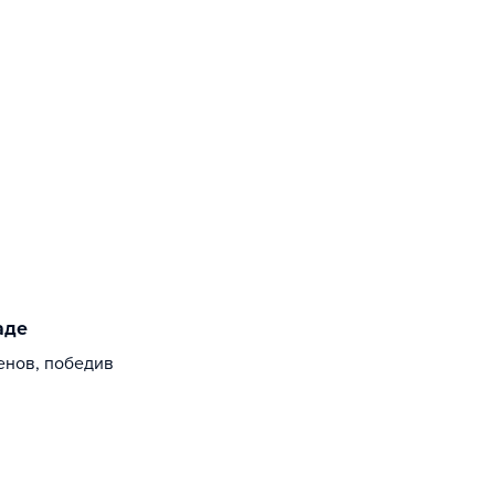
аде
енов, победив