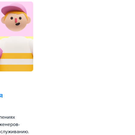
я
елениях
женеров-
бслуживанию.