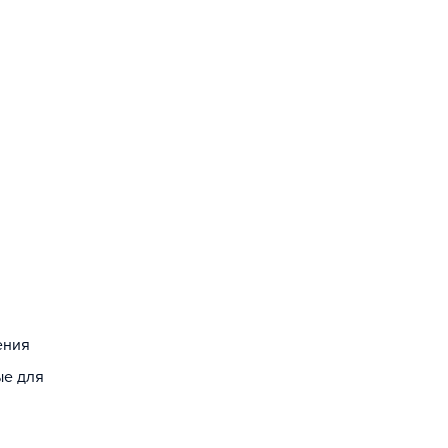
ения
ые для