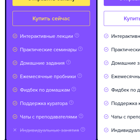
Купить сейчас
Купит
Интерактивные лекции
Интерактив
Практические семинары
Практическ
Домашние задания
Домашние з
Ежемесячные пробники
Ежемесячны
Фидбек по домашкам
Фидбек по 
Поддержка куратора
Поддержка 
Чаты с преподавателями
Чаты с преп
Индивидуальные занятия
Индивидуал