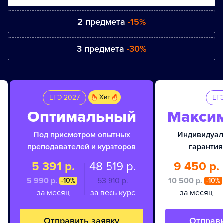
2 предмета
-15%
3 предмета
-30%
ЕГЭ 2027
ЕГ
Оптимальный
Макси
Под присмотром опытных
Индивидуал
преподавателей и кураторов
гарантия
5 391 р.
48 519 р.
9 450 р.
5 990 p.
53 910 p.
10 500 p.
-10%
-10%
за месяц
за весь курс
за месяц
Отправить заявку
Отправи