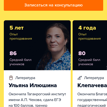
Записаться на консультацию
5 лет
4 года
Опыт
Опыт
преподавания
преподавания
86
80
Средний балл
Средний балл
учеников
учеников
литература
литература
Ульяна Илюшина
Клепачев
Окончила Таганрогский институт
Окончила Благо
имени А.П. Чехова, сдала ЕГЭ
государственны
на 100 баллов, тренер
педагогический 