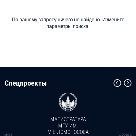
По вашему запросу ничего не найдено. Измените
параметры поиска.
Cпецпроекты
МАГИСТРАТУРА
МГУ ИМ.
М.В.ЛОМОНОСОВА
альное
Образова