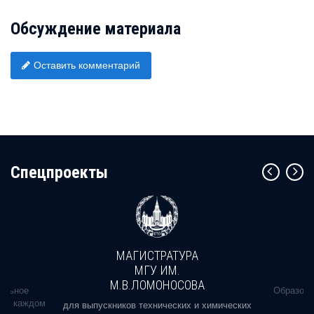
Обсуждение материала
Оставить комментарий
Cпецпроекты
МАГИСТРАТУРА
МГУ ИМ.
М.В.ЛОМОНОСОВА
альное
Образова
ь в каждом
для выпускников технических и химических