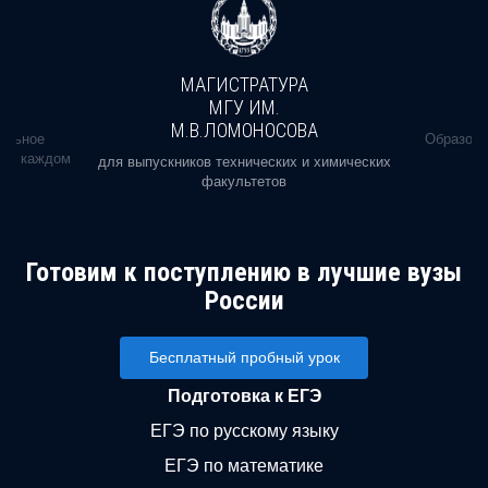
МАГИСТРАТУРА
МГУ ИМ.
М.В.ЛОМОНОСОВА
альное
Образова
ь в каждом
для выпускников технических и химических
факультетов
Готовим к поступлению в лучшие вузы
России
Бесплатный пробный урок
Подготовка к ЕГЭ
ЕГЭ по русскому языку
ЕГЭ по математике