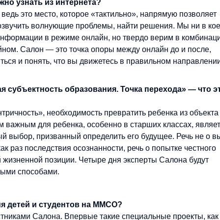
жно узнать из интернета?
ведь это место, которое «тактильно», напрямую позволяет
озвучить волнующие проблемы, найти решения. Мы ни в ко
информации в режиме онлайн, но твердо верим в комбинац
ном. Салон — это точка опоры между онлайн до и после,
ься и понять, что вы движетесь в правильном направлении
ая субъектность образования. Точка перехода» — что э
тричность», необходимость превратить ребенка из объекта
м важным для ребенка, особенно в старших классах, являе
ый выбор, призванный определить его будущее. Речь не о 
ак раз последствия осознанности, речь о попытке честного
й жизненной позиции. Четыре дня эксперты Салона будут
ными способами.
ия детей и студентов на ММСО?
стниками Салона. Впервые такие специальные проекты, как