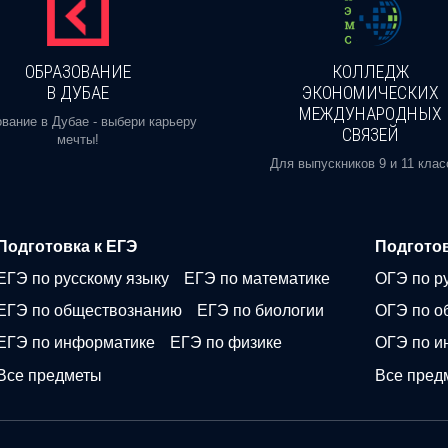
ОБРАЗОВАНИЕ
КОЛЛЕДЖ
В ДУБАЕ
ЭКОНОМИЧЕСКИХ
МЕЖДУНАРОДНЫХ
вание в Дубае - выбери карьеру
СВЯЗЕЙ
мечты!
Для выпускников 9 и 11 клас
Подготовка к ЕГЭ
Подготов
ЕГЭ по русскому языку
ЕГЭ по математике
ОГЭ по р
ЕГЭ по обществознанию
ЕГЭ по биологии
ОГЭ по о
ЕГЭ по информатике
ЕГЭ по физике
ОГЭ по и
Все предметы
Все пред