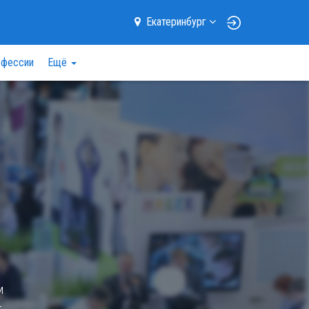
Екатеринбург
фессии
Ещё
м
—