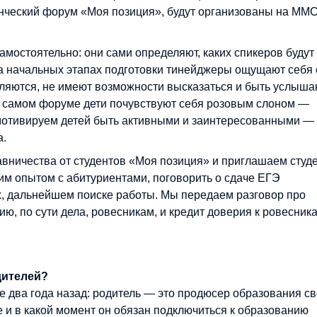
нческий форум «Моя позиция», будут организованы на ММ
амостоятельно: они сами определяют, каких спикеров будут
 На начальных этапах подготовки тинейджеры ощущают себя
еляются, не имеют возможности высказаться и быть услыш
на самом форуме дети почувствуют себя розовым слоном —
мотивируем детей быть активными и заинтересованными 
а.
авничества от студентов «Моя позиция» и приглашаем студ
оим опытом с абитуриентами, поговорить о сдаче ЕГЭ
х, дальнейшем поиске работы. Мы передаем разговор про
ю, по сути дела, ровесникам, и кредит доверия к ровесник
дителей?
 два года назад: родитель — это продюсер образования св
е и в какой момент он обязан подключиться к образованию