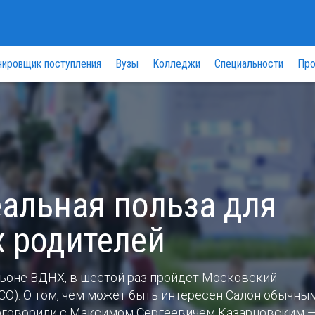
нировщик поступления
Вузы
Колледжи
Специальности
Про
альная польза для
х родителей
ильоне ВДНХ, в шестой раз пройдет Московский
О). О том, чем может быть интересен Салон обычны
поговорили с Максимом Сергеевичем Казарновским 