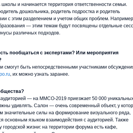
ь школы и начинается территория ответственности семьи.
одитель дошкольника, родитель подростка и родитель
вии с этим разделением и учетом общих проблем. Например
образования — этим темам будут посвящены отдельные сес
инусы различных подходов.
сть пообщаться с экспертами? Или мероприятия
?
ли смогут быть непосредственными участниками обсуждени
po.ru
, их можно узнать заранее.
общества?
 аудиторией — на ММСО-2019 приезжает 50 000 уникальны
лжны удивлять. Салон — очень современный объект, у кото
им значительные силы на формирование визуального ряда,
ся основным языком взаимодействия с аудиторией. Также
городской жизни: на территории форума есть кафе,