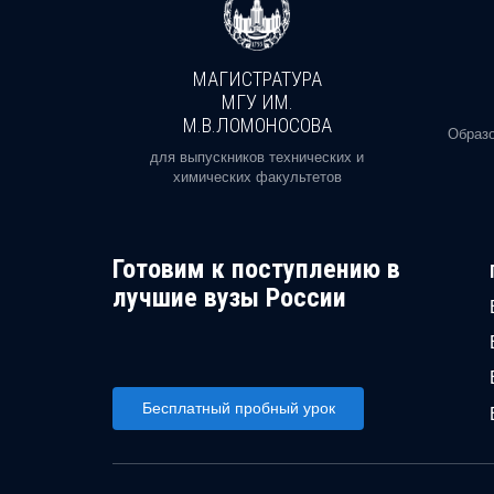
МАГИСТРАТУРА
И
МГУ ИМ.
М.В.ЛОМОНОСОВА
, реальное
Образо
орая есть
для выпускников технических и
химических факультетов
Готовим к поступлению в
лучшие вузы России
Бесплатный пробный урок