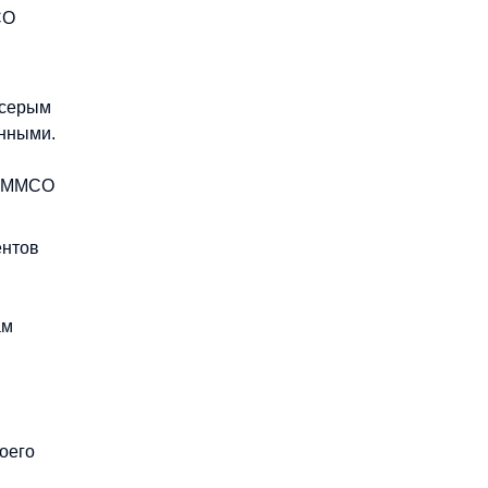
СО
 серым
анными.
— ММСО
ентов
ам
оего