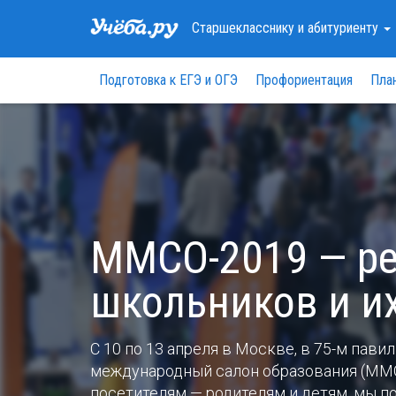
Старшекласснику
и абитуриенту
Подготовка к ЕГЭ и ОГЭ
Профориентация
Пла
ММСО-2019 — ре
школьников и и
С 10 по 13 апреля в Москве, в 75-м пав
международный салон образования (ММС
посетителям — родителям и детям, мы 