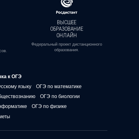
ВЫСШЕЕ
ОБРАЗОВАНИЕ
ОНЛАЙН
Пройди
профе
Федеральный проект дистанционного
образования.
сов.
ка к ОГЭ
усскому языку
ОГЭ по математике
бществознанию
ОГЭ по биологии
нформатике
ОГЭ по физике
меты