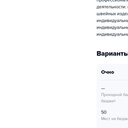
профессионал
деятельности:
швейных издел
индивидуальны
индивидуальны
индивидуальны
Варианты
очно
—
Проходной ба
бюджет
50
Мест на бюдж