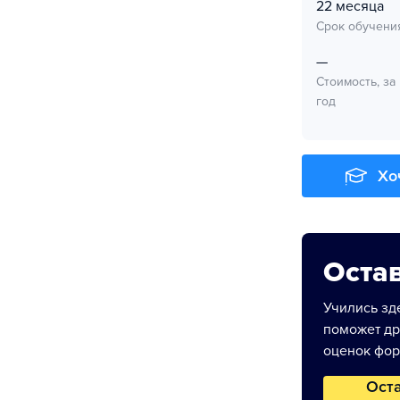
22 месяца
Срок обучени
—
Стоимость, за
год
Хо
Остав
Учились зде
поможет др
оценок фор
Ост