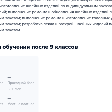
ьными компетенциями, соответствующими выбранным вида
 изготовление швейных изделий по индивидуальным заказа
ий; выполнение ремонта и обновления швейных изделий п
м заказам; выполнение ремонта и изготовление головных 
м заказам; разработка лекал и раскрой швейных изделий п
м заказам.
 обучения после 9 классов
—
лл
Проходной балл
платное
—
ет
Мест на платное