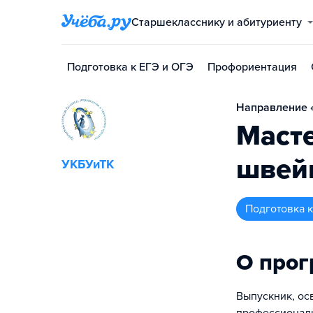
Старшекласснику и абитуриенту
Подготовка к ЕГЭ и ОГЭ
Профориентация
Направление «
Масте
швей
УКБУиТК
подготовка
О про
Выпускник, ос