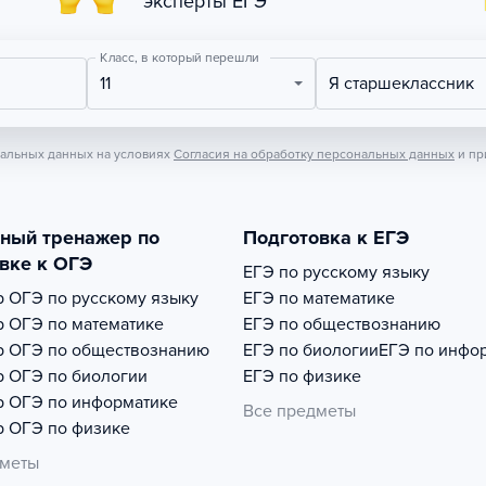
эксперты ЕГЭ
Класс, в который перешли
11
Я старшеклассник
нальных данных на условиях
Согласия на обработку персональных данных
и пр
тный тренажер по
Подготовка к ЕГЭ
вке к ОГЭ
ЕГЭ по русскому языку
р
ОГЭ по русскому языку
ЕГЭ по математике
р
ОГЭ по математике
ЕГЭ по обществознанию
р
ОГЭ по обществознанию
ЕГЭ по биологии
ЕГЭ по инфо
р
ОГЭ по биологии
ЕГЭ по физике
р
ОГЭ по информатике
Все предметы
р
ОГЭ по физике
дметы