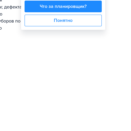
м
Что за планировщик?
м; дефектация
о
Понятно
уборов по
о