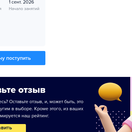
1 сент. 2026
я
Начало занятий
чу поступить
ьте отзыв
сь? Оставьте отзыв, и, может быть, это
угим в выборе. Кроме этого, из ваших
мируется наш рейтинг.
авить