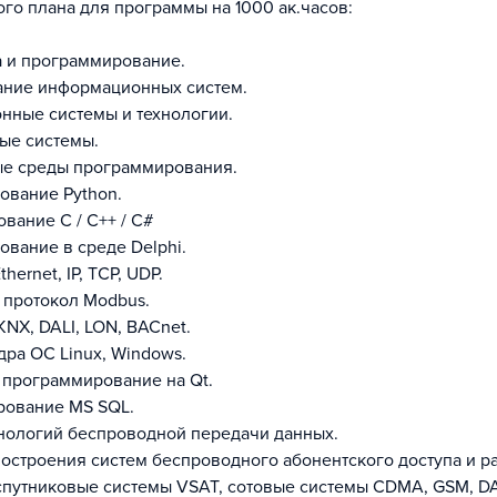
го плана для программы на 1000 ак.часов:
а и программирование.
ание информационных систем.
нные системы и технологии.
ые системы.
ые среды программирования.
ование Python.
вание C / C++ / C#
ование в среде Delphi.
hernet, IP, TCP, UDP.
в протокол Modbus.
 KNX, DALI, LON, BACnet.
дра OC Linux, Windows.
в программирование на Qt.
рование MS SQL.
хнологий беспроводной передачи данных.
построения систем беспроводного абонентского доступа и р
 спутниковые системы VSAT, сотовые системы CDMA, GSM, D