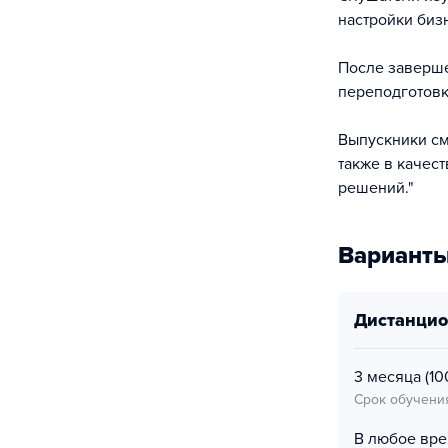
настройки биз
После заверше
переподготовк
Выпускники смо
также в качес
решений."
Варианты
дистанци
3 месяца
(10
Срок обучени
В любое вр