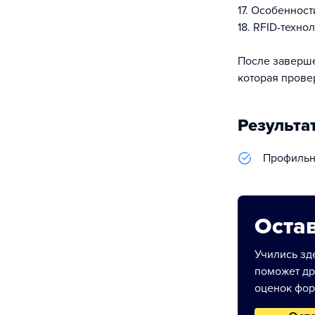
17. Особенност
18. RFID-техно
После заверше
которая прове
Результа
Профильн
Остав
Учились зде
поможет др
оценок фор