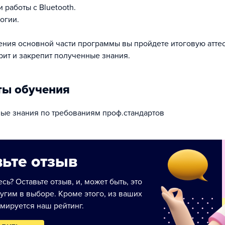
и работы с Bluetooth.
логии.
ния основной части программы вы пройдете итоговую атте
рит и закрепит полученные знания.
ты обучения
ые знания по требованиям проф.стандартов
ьте отзыв
сь? Оставьте отзыв, и, может быть, это
угим в выборе. Кроме этого, из ваших
мируется наш рейтинг.