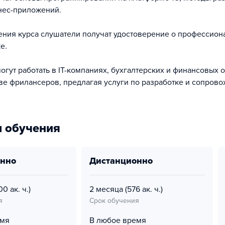
нес-приложений.
ния курса слушатели получат удостоверение о профессион
е.
гут работать в IT-компаниях, бухгалтерских и финансовых о
тве фрилансеров, предлагая услуги по разработке и сопров
 обучения
онно
дистанционно
00 ак. ч.)
2 месяца
(576 ак. ч.)
я
Срок обучения
емя
В любое время