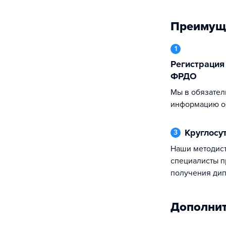
Преимущ
1
Регистрация документов в ФИС
ФРДО
Мы в обязательном порядке регистрирует
информацию о
Круглос
3
Наши методисты и технические
специалисты п
получения ди
Дополни