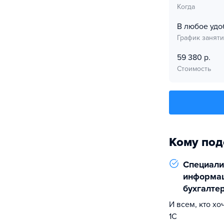
Когда
В любое удо
График занят
59 380 р.
Стоимость
Кому под
Специали
информац
бухгалте
и всем, кто хочет углубить свои знания в
1С