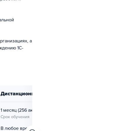
альной
рганизациях, а
ождению 1С-
дистанционно
1 месяц
(256 ак. ч.)
Срок обучения
В любое время