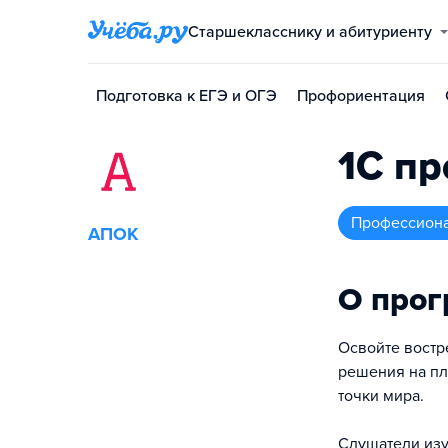
Старшекласснику и абитуриенту
Подготовка к ЕГЭ и ОГЭ
Профориентация
1С п
профессион
АПОК
О про
Освойте востр
решения на пл
точки мира.
Слушатели изу