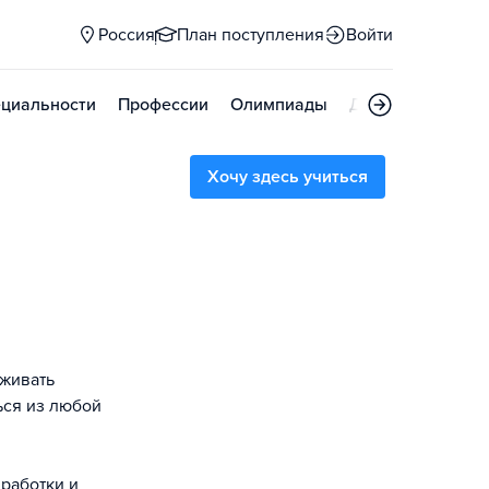
Россия
План поступления
Войти
циальности
Профессии
Олимпиады
Дни открытых д
Хочу здесь учиться
рживать
ься из любой
работки и