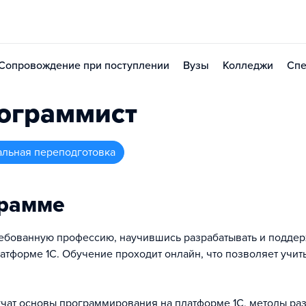
Сопровождение при поступлении
Вузы
Колледжи
Спе
рограммист
альная переподготовка
грамме
ебованную профессию, научившись разрабатывать и подде
атформе 1С. Обучение проходит онлайн, что позволяет учит
чат основы программирования на платформе 1С, методы раз