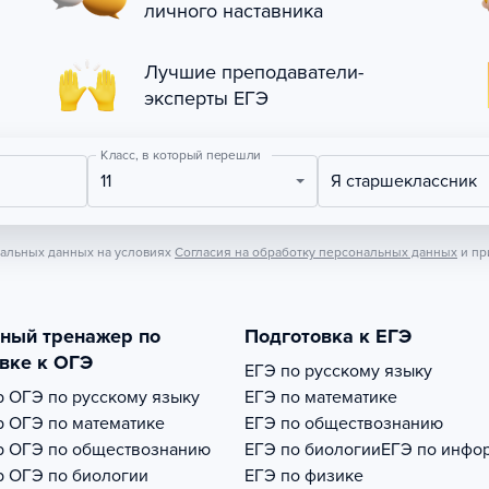
личного наставника
Лучшие преподаватели-
эксперты ЕГЭ
Класс, в который перешли
11
Я старшеклассник
нальных данных на условиях
Согласия на обработку персональных данных
и пр
тный тренажер по
Подготовка к ЕГЭ
вке к ОГЭ
ЕГЭ по русскому языку
р
ОГЭ по русскому языку
ЕГЭ по математике
р
ОГЭ по математике
ЕГЭ по обществознанию
р
ОГЭ по обществознанию
ЕГЭ по биологии
ЕГЭ по инфо
р
ОГЭ по биологии
ЕГЭ по физике