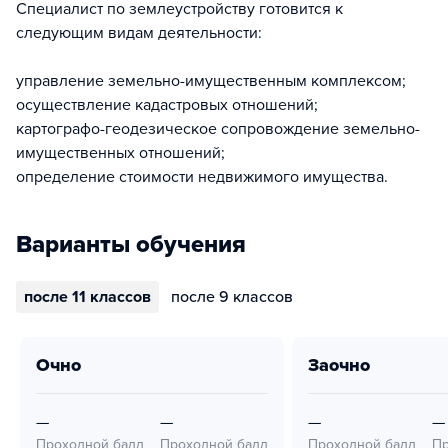
Специалист по землеустройству готовится к
следующим видам деятельности:
управление земельно-имущественным комплексом;
осуществление кадастровых отношений;
картографо-геодезическое сопровождение земельно-
имущественных отношений;
определение стоимости недвижимого имущества.
Варианты обучения
после 11 классов
после 9 классов
очно
заочно
—
—
—
—
Проходной балл
Проходной балл
Проходной балл
Пр