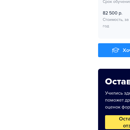
Срок обучени
82 500 р.
Стоимость, за
год
Хо
Остав
Учились зде
поможет др
оценок фор
Ост
от