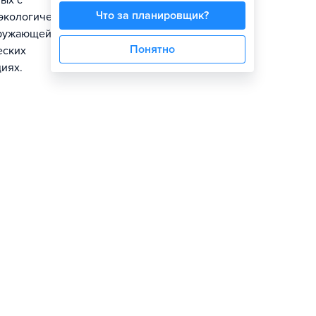
ых с
Что за планировщик?
экологической
кружающей
Понятно
еских
иях.