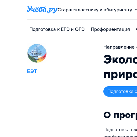
Старшекласснику и абитуриенту
Подготовка к ЕГЭ и ОГЭ
Профориентация
Направление «
Эколо
прир
ЕЭТ
подготовка
О про
Подготовка те