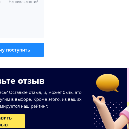
я
Начало занятий
чу поступить
ьте отзыв
сь? Оставьте отзыв, и, может быть, это
угим в выборе. Кроме этого, из ваших
мируется наш рейтинг.
авить
зыв