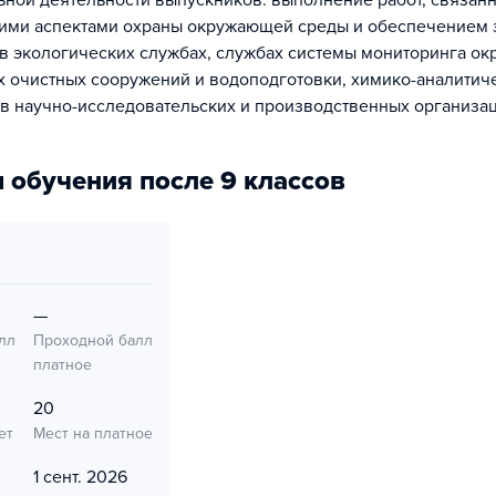
ной деятельности выпускников: выполнение работ, связанн
ими аспектами охраны окружающей среды и обеспечением 
 в экологических службах, службах системы мониторинга о
х очистных сооружений и водоподготовки, химико-аналитич
 в научно-исследовательских и производственных организац
 обучения после 9 классов
—
лл
Проходной балл
платное
20
ет
Мест на платное
1 сент. 2026