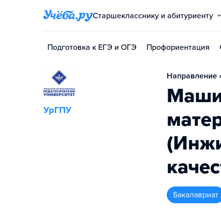
Старшекласснику и абитуриенту
Подготовка к ЕГЭ и ОГЭ
Профориентация
Направление «
Маши
УрГПУ
мате
(Инж
качес
бакалавриат