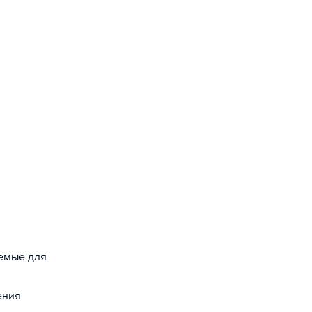
уемые для
ения