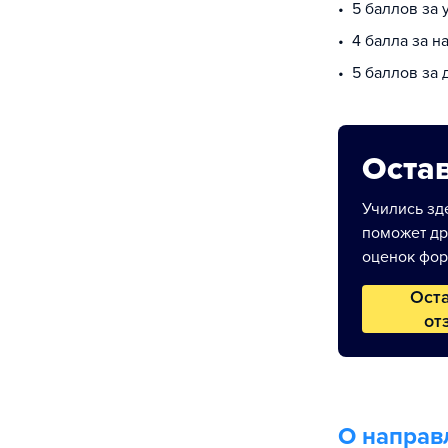
5 баллов за
4 балла за 
5 баллов за
Остав
Учились зде
поможет др
оценок фор
Ост
от
О направ