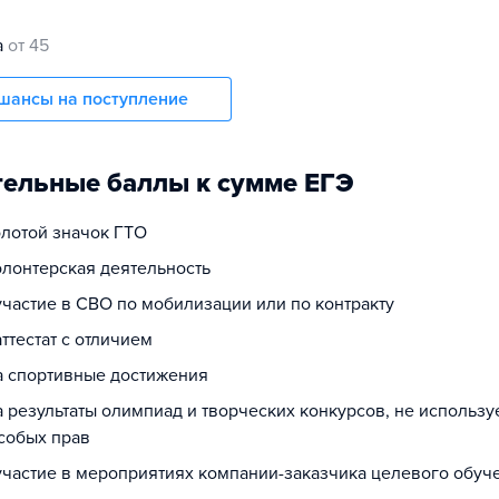
а
от 45
шансы на поступление
ельные баллы к сумме ЕГЭ
олотой значок ГТО
олонтерская деятельность
участие в СВО по мобилизации или по контракту
аттестат с отличием
за спортивные достижения
а результаты олимпиад и творческих конкурсов, не использ
собых прав
 участие в мероприятиях компании-заказчика целевого обуч