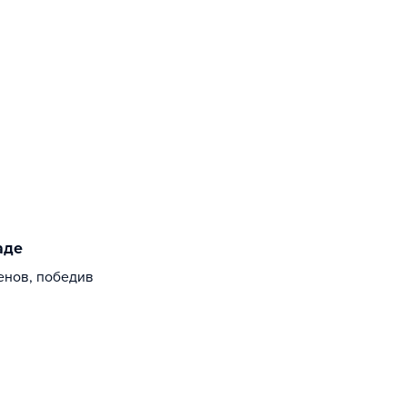
аде
енов, победив