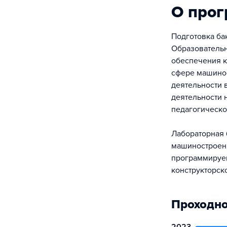
О про
Подготовка ба
Образовательн
обеспечения к
сфере машинос
деятельности 
деятельности 
педагогическо
Лабораторная 
машиностроени
программируем
конструкторск
Проходно