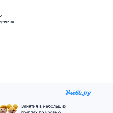
о
бучения
Занятия в небольших
группах по уровню