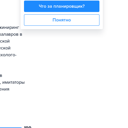
Что за планировщик?
Понятно
жиниринг
калавров в
ьской
еской
ихолого-
в
, имитаторы
ения