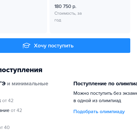
180 750 р.
Стоимость, за
год
Хочу поступить
поступления
ГЭ
и минимальные
Поступление по олимпи
Можно поступить без экзам
к
от 42
в одной из олимпиад
нание
от 42
Подобрать олимпиаду
от 40
0