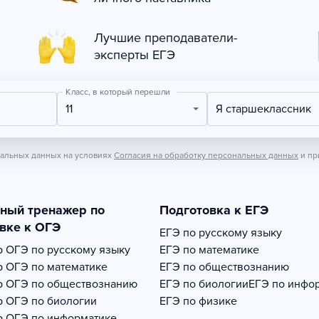
Лучшие преподаватели-
эксперты ЕГЭ
Класс, в который перешли
11
Я старшеклассник
нальных данных на условиях
Согласия на обработку персональных данных
и пр
тный тренажер по
Подготовка к ЕГЭ
вке к ОГЭ
ЕГЭ по русскому языку
р
ОГЭ по русскому языку
ЕГЭ по математике
р
ОГЭ по математике
ЕГЭ по обществознанию
р
ОГЭ по обществознанию
ЕГЭ по биологии
ЕГЭ по инфо
р
ОГЭ по биологии
ЕГЭ по физике
р
ОГЭ по информатике