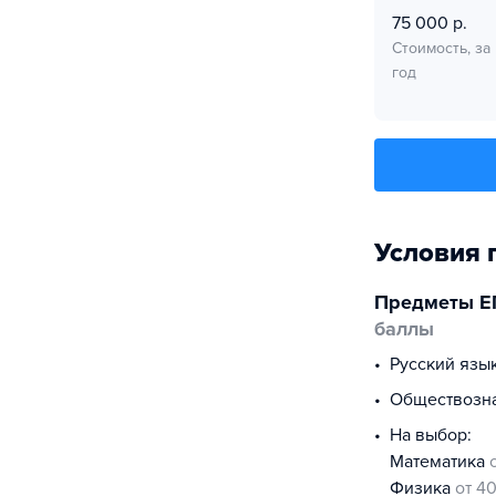
75 000 р.
Стоимость, за
год
Условия 
Предметы Е
баллы
русский язы
обществоз
На выбор:
математика
физика
от 4