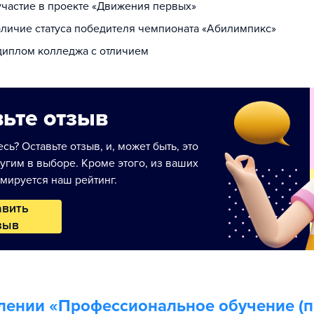
 участие в проекте «Движения первых»
наличие статуса победителя чемпионата «Абилимпикс»
 диплом колледжа с отличием
ьте отзыв
сь? Оставьте отзыв, и, может быть, это
угим в выборе. Кроме этого, из ваших
мируется наш рейтинг.
авить
зыв
лении «
Профессиональное обучение (п